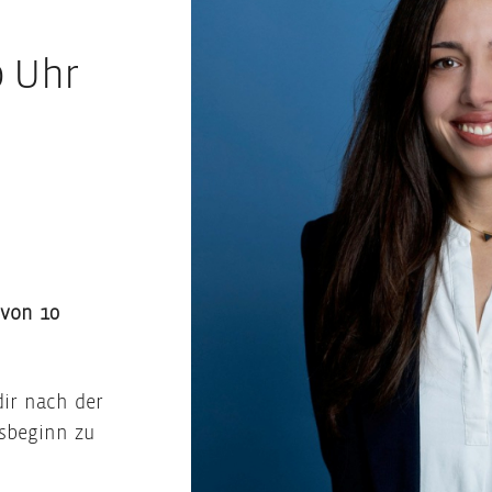
0 Uhr
 von 10
dir nach der
rsbeginn zu