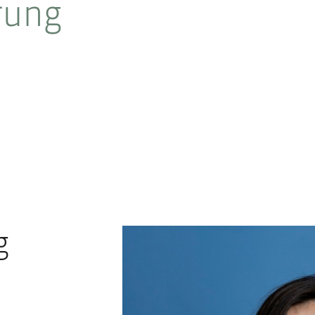
rung
g