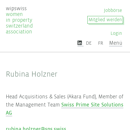
wipswiss
Jobbörse
women
in property
Mitglied werden
switzerland
association
Login
Menü
DE
FR
Rubina Holzner
Head Acquisitions & Sales (Akara Fund), Member of
the Management Team
Swiss Prime Site Solutions
AG
rubina.holzner@sps.swiss