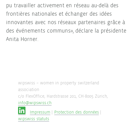
pu travailler activement en réseau au-delà des
frontières nationales et échanger des idées
innovantes avec nos réseaux partenaires grâce à
des événements communs», déclare la présidente
Anita Horner.
wipswiss – women in property switzerland
association
c/o FlexOffice, Hardstrasse 201, CH-8005 Zürich,
info@wipswiss.ch
Impressum
|
Protection des données
|
wipswiss statuts